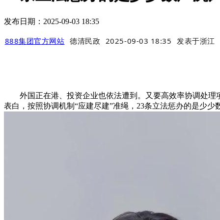
发布日期：2025-09-03 18:35
888集团官方网站
德清民政
2025-09-03 18:35
发表于
浙江
外国正在港、投资企业也依法遭到。又要高效率协调处理项目
表白，按照协调机制“应建尽建”准绳，23条立法惩办的是少