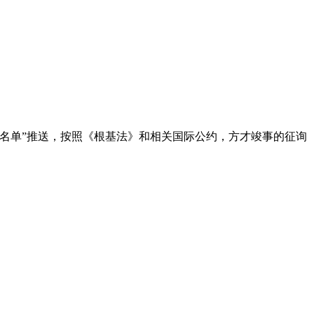
名单”推送，按照《根基法》和相关国际公约，方才竣事的征询