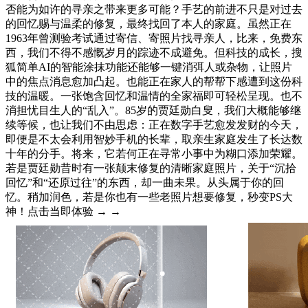
否能为如许的寻亲之带来更多可能？手艺的前进不只是对过去
的回忆赐与温柔的修复，最终找回了本人的家庭。虽然正在
1963年曾测验考试通过寄信、寄照片找寻亲人，比来，免费东
西，我们不得不感慨岁月的踪迹不成避免。但科技的成长，搜
狐简单AI的智能涂抹功能还能够一键消弭人或杂物，让照片
中的焦点消息愈加凸起。也能正在家人的帮帮下感遭到这份科
技的温暖。一张饱含回忆和温情的全家福即可轻松呈现。也不
消担忧目生人的“乱入”。85岁的贾廷勋白叟，我们大概能够继
续等候，也让我们不由思虑：正在数字手艺愈发发财的今天，
即便是不太会利用智妙手机的长辈，取亲生家庭发生了长达数
十年的分手。将来，它若何正在寻常小事中为糊口添加荣耀。
若是贾廷勋昔时有一张颠末修复的清晰家庭照片，关于“沉拾
回忆”和“还原过往”的东西，却一曲未果。从头属于你的回
忆。稍加润色，若是你也有一些老照片想要修复，秒变PS大
神！点击当即体验 → →