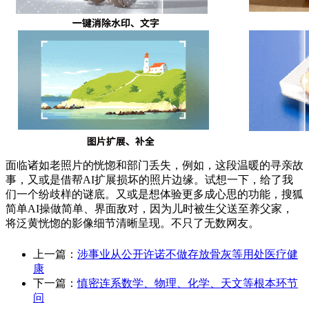
面临诸如老照片的恍惚和部门丢失，例如，这段温暖的寻亲故
事，又或是借帮AI扩展损坏的照片边缘。试想一下，给了我
们一个纷歧样的谜底。又或是想体验更多成心思的功能，搜狐
简单AI操做简单、界面敌对，因为儿时被生父送至养父家，
将泛黄恍惚的影像细节清晰呈现。不只了无数网友。
上一篇：
涉事业从公开许诺不做存放骨灰等用处医疗健
康
下一篇：
慎密连系数学、物理、化学、天文等根本环节
问