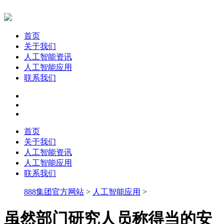
首页
关于我们
人工智能资讯
人工智能应用
联系我们
首页
关于我们
人工智能资讯
人工智能应用
联系我们
888集团官方网站
>
人工智能应用
>
虽然部门研究人员称得当的安