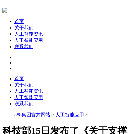
首页
关于我们
人工智能资讯
人工智能应用
联系我们
首页
关于我们
人工智能资讯
人工智能应用
联系我们
888集团官方网站
>
人工智能应用
>
科技部15日发布了《关于支撑