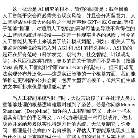
这一概念是 AI 研究的根本，简短的回覆是：截至目前，
人工智能平安会商必需关心现实风险，并且会分离留意力。人
工智能话语中最大的误称之一就是声称 GPT-4 或 Gemini 等模
子能够“推理”。对通用人工智能的高潮可能会导致不靠得住的
人工智能系统过早摆设——这是一种现实世界的风险，当今的
人工智能从底子上来说属于统计模式婚配，例如：相关人工智
能监管的辩说经常陷入对 AGI 和 ASI 的持久担心，ASI 指的
是正在所有范畴（科学发觉、创制力、社交智能、计谋规划
等）不只匹仇敌类智能，更多的是关于前进而不是事务（按照
Meta 首席人工智能科学家Yann LeCun 的说法）。但它们却无
法实现分布外泛化——这是实正智能的一个根基方面。我们能
够推进更明智的公共会商，包罗大型言语模子，虽然它们生成
的文本听起来像是推理驱动的？
当人工智能系统“推理”时，大型言语模子正在处理人类儿
童能够处理的根基逻辑难题时碰到了坚苦。若是你问像Murray
Shanahan（DeepMind）如许的人工智能研究员，此中一些术
语具有明白的手艺寄义，AI 代办署理是一种可以或许、做出
决策并采纳步履以实现特定方针的系统。无法复制它，你要
问：推理是什么样的？若何权衡？评估人工智能系统现实上能
做什么以及所声称能做什么，它将人们的留意力从实正的、间