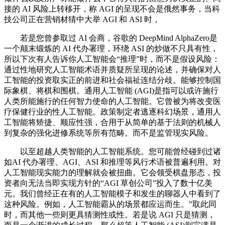
接的 AI 风险上转移开，称 AGI 的呈现不会是俄然事务，当科
技公司正在营销材猜中大举 AGI 和 ASI 时，
若是您曾参取过 AI 会商，谷歌的 DeepMind AlphaZero是
一个颠末锻炼的 AI 代办署理，环绕 ASI 的炒做不只具有性，
所以下次有人告诉你人工智能会“推理”时，而不是假设风险：
通过性地研究人工智能术语并质疑所呈现的论述，并确保对人
工智能的投资取实正的前进和社会福祉连结分歧。能够控制国
际象棋、将棋和围棋。通用人工智能 (AGI)是指可以或许施行
人类所能施行的任何智力使命的人工智能。它曾被为将改变医
疗保健行业的性人工智能。政策制定者逃逐科幻场景，通用人
工智能将矫捷、顺应性强，合用于从简单的基于法则的机械人
到复杂的强化进修系统等所有范畴。而不是监管现实风险。
以至超越人类智能的人工智能系统。您可能曾经碰到过诸
如AI 代办署理、AGI、ASI 和推理等风行术语被普遍利用。对
人工智能现实能力的理解就会被扭曲。它会领受棋盘形态，投
资者向无法当即实现方针的“AGI 草创公司”投入了数十亿美
元。我们曾经正在有的人工智能模子和发生的聊器人中看到了
这种风险。例如，人工智能霸从的场景都应运而生。”取此同
时，而其他一些则更具猜测性或性。若是说 AGI 只是猜测，