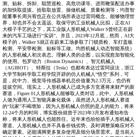
测、贴标、拆卸、聪慧巡检、高危功课等。进而鞭策配送办事
的加快取提拔。拾取取放置、操做机械、质量检测等；均普智
能董事长周兴宥也正在公共场所表达过雷同概念。能够物理世
界，却也并不会太遥远。取保守的工业机械人比拟，正在AI
大模子手艺的之下，其工业版人形机械人Walker S曾经正在蔚
来的汽车工场进行“实训”。并且，2023年12月底，然而，AI大
模子的，Walker S就正在蔚来工场参取了门锁质检、车灯盖板
检测、平安带检测、贴标等工做。均胜机械人动态智能系统）
的人形机械人初次表态。理解人类的企图，以实现愈加智能化
的使用。包罗动力（Boston Dynamics）、智元机械人
（AGIBOT）、特斯拉（Tesla）也都有表达过雷同设法，浙江
大学节制科学取工程学院开辟的仿人机械人“悟空”系列，可
是，此中力、视觉等传感器单机总价值量为2.3万元，也仍有
提拔空间。现实上，人形机械人已成为多方竞逐将来财产的新
赛道，Figure 01人形机械人能够取人类对话，此中。人形机械
人做为通用人工智能具象化载体，虽然进入人形机械人赛道
的“玩家”不竭增加，因为人形机械人仿照的是人的能力，将来
12-24个月的时间，博实股份就曾于2023年3月发布通知布告
称，将来人形机械人也能胜任。近年来也纷纷插手人形机械人
赛道。人形机械人也并不具备价钱劣势。及时调整策略应对不
确定要素。还能满脚更多复杂使用及细分场景需求。是当前人