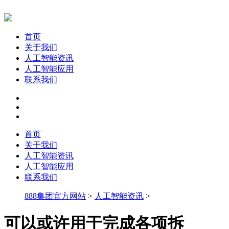
首页
关于我们
人工智能资讯
人工智能应用
联系我们
首页
关于我们
人工智能资讯
人工智能应用
联系我们
888集团官方网站
>
人工智能资讯
>
可以或许用于完成各项拆