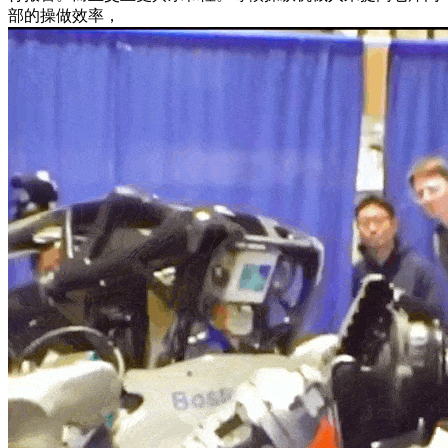
部的操做效率，