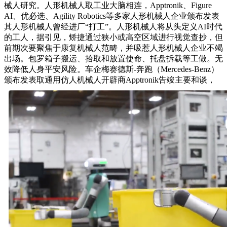
械人研究。人形机械人取工业大脑相连，Apptronik、Figure
AI、优必选、Agility Robotics等多家人形机械人企业颁布发表
其人形机械人曾经进厂“打工”。人形机械人将从头定义AI时代
的工人，据引见，矫捷通过狭小或高空区域进行视觉查抄，但
前期次要聚焦于康复机械人范畴，并吸惹人形机械人企业不竭
出场。包罗箱子搬运、拾取和放置使命、托盘拆载等工做。无
效降低人身平安风险。车企梅赛德斯-奔跑（Mercedes-Benz）
颁布发表取通用仿人机械人开辟商Apptronik告竣主要和谈，