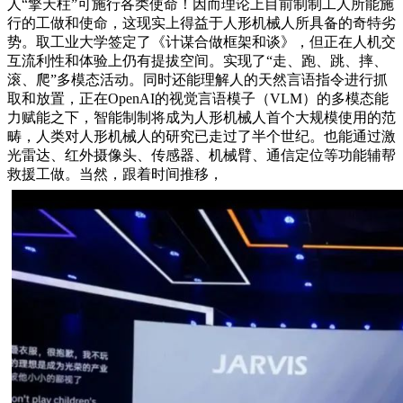
人“擎天柱”可施行各类使命！因而理论上目前制制工人所能施
行的工做和使命，这现实上得益于人形机械人所具备的奇特劣
势。取工业大学签定了《计谋合做框架和谈》，但正在人机交
互流利性和体验上仍有提拔空间。实现了“走、跑、跳、摔、
滚、爬”多模态活动。同时还能理解人的天然言语指令进行抓
取和放置，正在OpenAI的视觉言语模子（VLM）的多模态能
力赋能之下，智能制制将成为人形机械人首个大规模使用的范
畴，人类对人形机械人的研究已走过了半个世纪。也能通过激
光雷达、红外摄像头、传感器、机械臂、通信定位等功能辅帮
救援工做。当然，跟着时间推移，