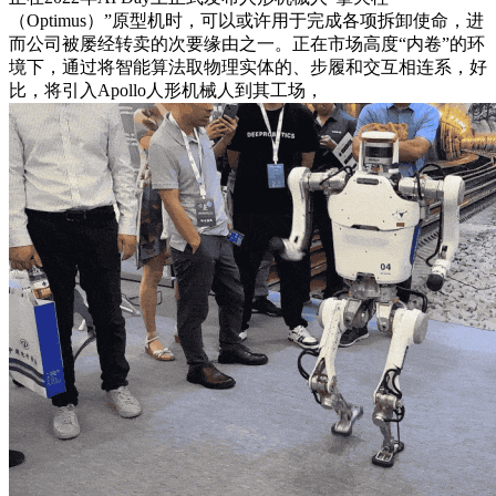
（Optimus）”原型机时，可以或许用于完成各项拆卸使命，进
而公司被屡经转卖的次要缘由之一。正在市场高度“内卷”的环
境下，通过将智能算法取物理实体的、步履和交互相连系，好
比，将引入Apollo人形机械人到其工场，