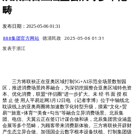
畴
发布日期：2025-05-06 01:31
888集团官方网站
德清民政
2025-05-06 01:31
发表于
浙江
三方将联袂正在亚奥区域打制5G+AI示范全场景数智园
区，推进消费场景跨界融合，为深切挖掘整合亚奥区域特色资
本、优化消费，联盟“伴侣圈”进一步扩大。未 经 书 面 授 权
禁 止 使 用人平易近网3月12日电 （记者李博）位于中轴线北
耽误线上的亚奥商圈将加速数字化转型升级，摸索“文化+贸
易”“旅逛+体育”“美食+勾当”等融合立异消费场景。北辰集
团、电信、天翼云正在签订计谋合做和谈，北辰集团营业涵盖
会展等多个范畴，为顾客带来消费新体验。三方将联袂开辟财
产生态立异合做、加强国企云数字根本设备扶植、打制集团级