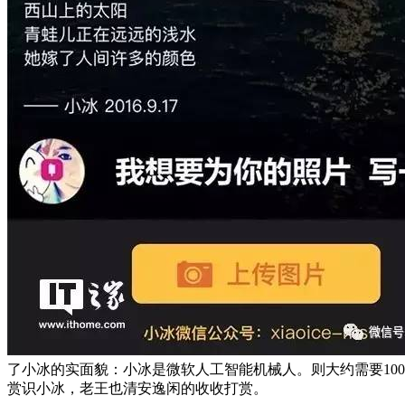
了小冰的实面貌：小冰是微软人工智能机械人。则大约需要10
赏识小冰，老王也清安逸闲的收收打赏。